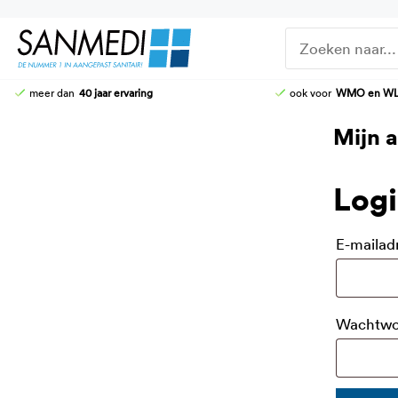
Ga
naar
de
inhoud
meer dan
40 jaar ervaring
ook voor
WMO en W
DOUCHE-WC
DOUCHEZITTINGEN
Mijn 
HOOG-LAAG TOILETTEN
KRANEN
STOMATOILETTAFEL
DOUCHE-BRANCARDS
Log
AANGEPASTE CLOSETZITTINGEN
TOILETBEUGELS
E-mailad
Wachtw