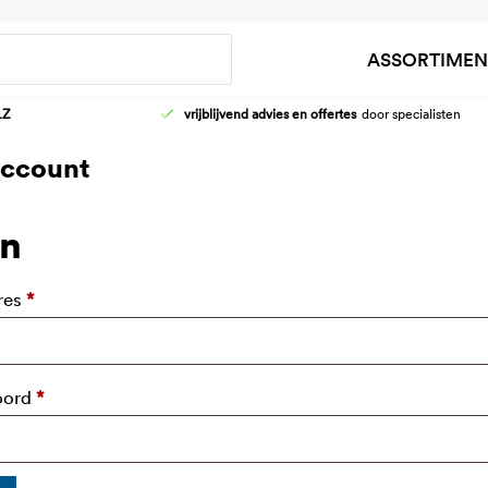
Zoeken
ASSORTIMEN
LZ
vrijblijvend advies en offertes
door specialisten
HOOG-LAAG WASTAFELFRAMES
AANKLEEDT
account
KRANEN
DOUCHEBR
WASTAFELS
KINDER VER
in
Vereist
res
*
Vereist
oord
*