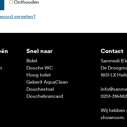
Onthouden
woord vergeten?
eën
Snel naar
Contact
Bidet
Sanmedi B.V
n
Douche WC
De Droogmak
n
Hoog toilet
1851 LX Heil
Geberit AquaClean
Douchestoel
info@sanme
Douchebrancard
0251-31648
Wij hebben
showroom.