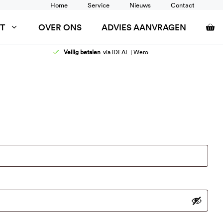
Home
Service
Nieuws
Contact
T
OVER ONS
ADVIES AANVRAGEN
Veilig betalen
via iDEAL | Wero
AFELS
DOUCHEZITTINGEN
ANCARDS
RUGSTEUN
SCHOONTAFELS
TOILETSTEUNEN
WANDRAIL
WASTAFEL AANPASSINGEN