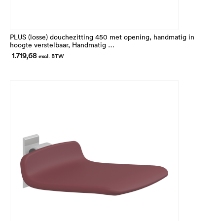
PLUS (losse) douchezitting 450 met opening, handmatig in
hoogte verstelbaar, Handmatig
In hoogte 240 mm verstelbaar.
1.719,68
excl. BTW
Voor montage op de verticale wandrails (niet inbegrepen)