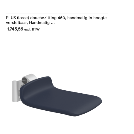
PLUS (losse) douchezitting 450, handmatig in hoogte
verstelbaar, Handmatig
In hoogte 240 mm verstelbaar.
1.745,56
excl. BTW
Voor montage op de verticale wandrails (niet inbegrepen)