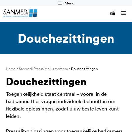
Ga
Menu
naar
M
de
inhoud
Douchezittingen
Home
/
Sanmedi Pressalit plus systeem
/ Douchezittingen
Douchezittingen
Toegankelijkheid staat centraal – vooral in de
badkamer. Hier vragen individuele behoeften om
flexibele oplossingen, zodat u uw beste leven kunt
leiden.
Pressalit-oplossingen voor toegankelijke badkamers