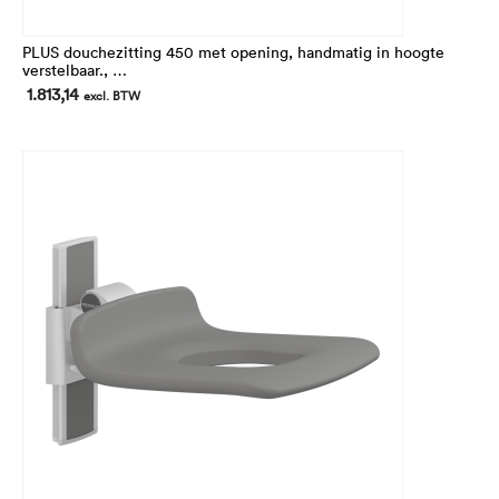
PLUS douchezitting 450 met opening, handmatig in hoogte
verstelbaar.,
In hoogte 240 mm verstelbaar
1.813,14
excl. BTW