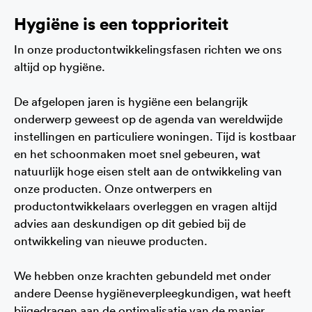
Hygiëne is een topprioriteit
In onze productontwikkelingsfasen richten we ons
altijd op hygiëne.
De afgelopen jaren is hygiëne een belangrijk
onderwerp geweest op de agenda van wereldwijde
instellingen en particuliere woningen. Tijd is kostbaar
en het schoonmaken moet snel gebeuren, wat
natuurlijk hoge eisen stelt aan de ontwikkeling van
onze producten. Onze ontwerpers en
productontwikkelaars overleggen en vragen altijd
advies aan deskundigen op dit gebied bij de
ontwikkeling van nieuwe producten.
We hebben onze krachten gebundeld met onder
Item toegevoegd aan winkelwagen.
Afrekenen
andere Deense hygiëneverpleegkundigen, wat heeft
0 items -
0,-
bijgedragen aan de optimalisatie van de manier