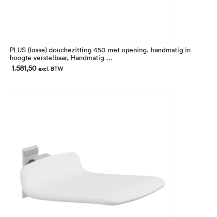
PLUS (losse) douchezitting 450 met opening, handmatig in
hoogte verstelbaar, Handmatig
In hoogte 240 mm verstelbaar.
1.581,50
excl. BTW
Voor montage op de verticale wandrails (niet inbegrepen)