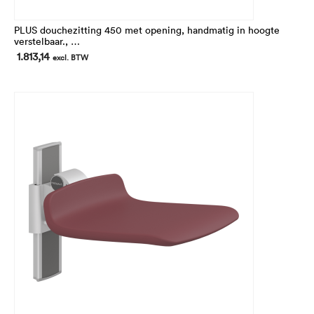
PLUS douchezitting 450 met opening, handmatig in hoogte
verstelbaar.,
In hoogte 240 mm verstelbaar
1.813,14
excl. BTW