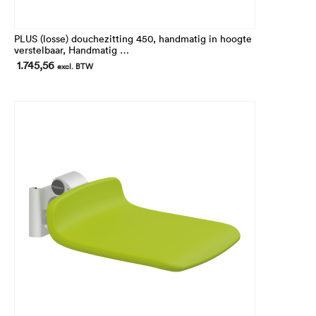
PLUS (losse) douchezitting 450, handmatig in hoogte
verstelbaar, Handmatig
In hoogte 240 mm verstelbaar.
1.745,56
excl. BTW
Voor montage op de verticale wandrails (niet inbegrepen)