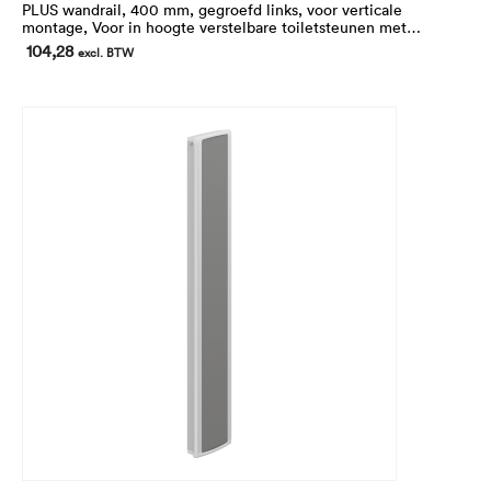
PLUS wandrail, 400 mm, gegroefd links, voor verticale
montage, Voor in hoogte verstelbare toiletsteunen met
linkshandige bediening
104,28
excl. BTW