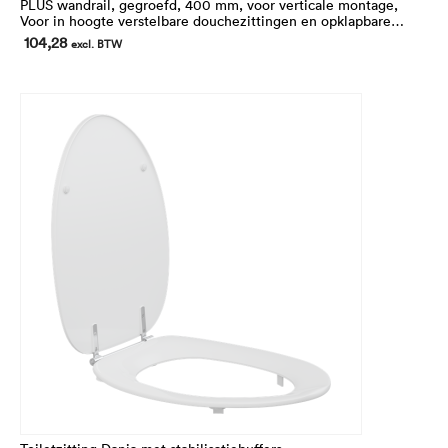
PLUS wandrail, gegroefd, 400 mm, voor verticale montage,
Voor in hoogte verstelbare douchezittingen en opklapbare
douchezittingen, en voor in hoogte verstelbare, rechtshandige
104,28
excl. BTW
bediening toiletsteunen