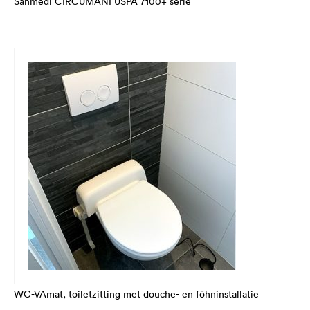
Sanmedi CIRCUMANI USPA 7100+ serie
WC-VAmat, toiletzitting met douche- en föhninstallatie