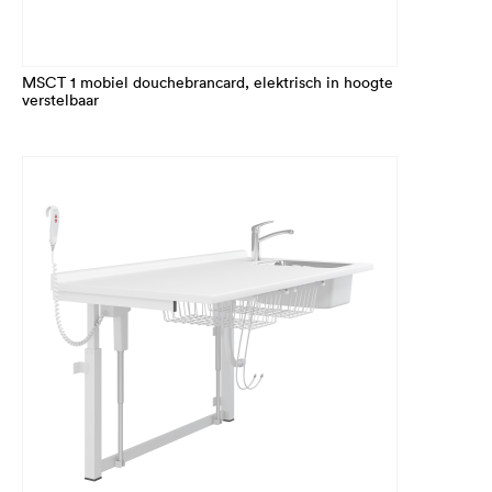
MSCT 1 mobiel douchebrancard, elektrisch in hoogte
verstelbaar