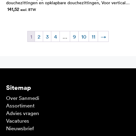
douchezittingen en opklapbare douchezittingen, Voor verticale
montage
141,52
excl. BTW
1
2
3
4
…
9
10
11
→
Sitemap
Over Sanmedi
Assortiment
Advies vragen
Vacatures
Nieuwsbrief