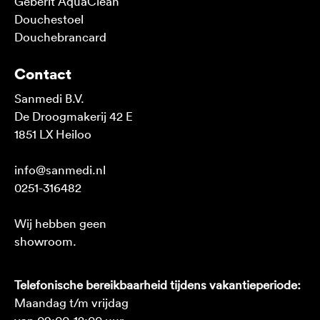
Geberit AquaClean
Douchestoel
Douchebrancard
Contact
Sanmedi B.V.
De Droogmakerij 42 E
1851 LX Heiloo
info@sanmedi.nl
0251-316482
Wij hebben geen
showroom.
Telefonische bereikbaarheid tijdens vakantieperiode:
Maandag t/m vrijdag
van 09:00-12:00 uur.