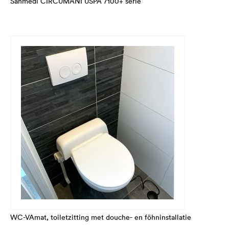
Sanmedi CIRCUMANI USPA 7100+ serie
WC-VAmat, toiletzitting met douche- en föhninstallatie