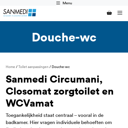
Ga
Menu
naar
M
de
inhoud
Douche-wc
Home
/
Toilet aanpassingen
/ Douche-wc
Sanmedi Circumani,
Closomat zorgtoilet en
WCVamat
Toegankelijkheid staat centraal – vooral in de
badkamer. Hier vragen individuele behoeften om