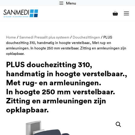
Ga
Menu
naar
M
de
inhoud
Home
/
Sanmedi Pressalit plus systeem
/
Douchezittingen
/ PLUS
douchezitting 310, handmatig in hoogte verstelbaar., Met rug- en
armleuningen. In hoogte 250 mm verstelbaar. Zitting en armleuningen zijn
opklapbaar.
PLUS douchezitting 310,
handmatig in hoogte verstelbaar.,
Met rug- en armleuningen.
In hoogte 250 mm verstelbaar.
Zitting en armleuningen zijn
opklapbaar.