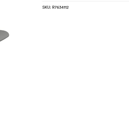
SKU:
R7634112