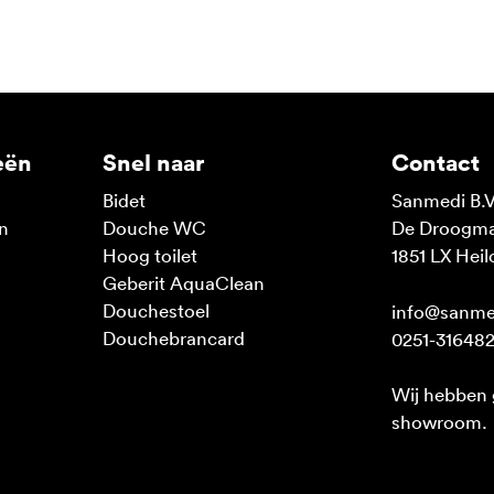
eën
Snel naar
Contact
Bidet
Sanmedi B.V
n
Douche WC
De Droogmak
n
Hoog toilet
1851 LX Heil
Geberit AquaClean
Douchestoel
info@sanme
Douchebrancard
0251-31648
Wij hebben
showroom.