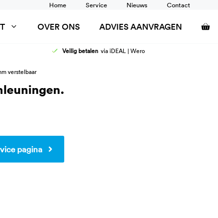
Home
Service
Nieuws
Contact
T
OVER ONS
ADVIES AANVRAGEN
Veilig betalen
via iDEAL | Wero
AFELS
DOUCHEZITTINGEN
mm verstelbaar
ANCARDS
RUGSTEUN
mleuningen.
SCHOONTAFELS
TOILETSTEUNEN
WANDRAIL
WASTAFEL AANPASSINGEN
vice pagina