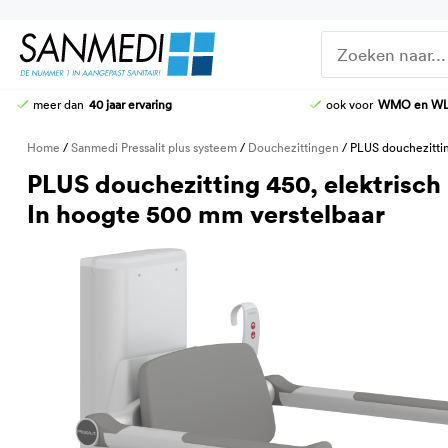
Ga
naar
de
inhoud
meer dan
40 jaar ervaring
ook voor
WMO en W
DOUCHE-WC
DOUCHEZITTINGEN
Home
/
Sanmedi Pressalit plus systeem
/
Douchezittingen
/ PLUS douchezittin
HOOG-LAAG TOILETTEN
KRANEN
PLUS douchezitting 450, elektrisch
STOMATOILETTAFEL
DOUCHE-BRANCARDS
In hoogte 500 mm verstelbaar
AANGEPASTE CLOSETZITTINGEN
TOILETBEUGELS