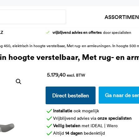
Zoeken
ASSORTIMEN
LZ
vrijblijvend advies en offertes
door specialisten
HOOG-LAAG WASTAFELFRAMES
AANKLEEDT
g 450, elektrisch in hoogte verstelbaar, Met rug- en armleuningen. In hoogte 500 
KRANEN
DOUCHEBR
 in hoogte verstelbaar, Met rug- en ar
WASTAFELS
KINDER VER
5.179,40
excl. BTW
Ga naar de ser
Direct bestellen
Installatie
ook mogelijk
Vrijblijvend advies via
onze specialisten
Veilig betalen
met iDEAL | Wero
Altijd
14 dagen
bedenktijd