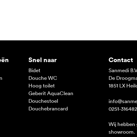
eën
Snel naar
Contact
Bidet
Sanmedi B.V
n
Douche WC
De Droogmak
n
Hoog toilet
1851 LX Heil
Geberit AquaClean
Douchestoel
info@sanme
Douchebrancard
0251-31648
Wij hebben
showroom.