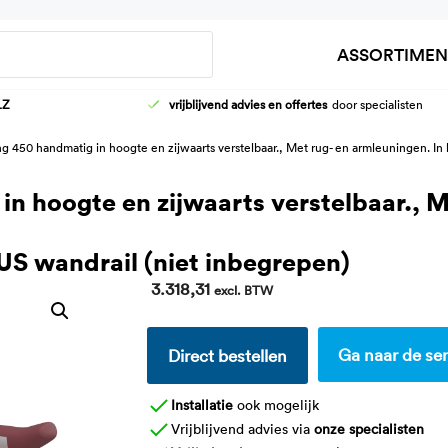
Zoeken
ASSORTIMEN
LZ
vrijblijvend advies en offertes
door specialisten
HOOG-LAAG WASTAFELFRAMES
AANKLEEDT
g 450 handmatig in hoogte en zijwaarts verstelbaar., Met rug- en armleuningen. I
KRANEN
DOUCHEBR
WASTAFELS
KINDER VER
n hoogte en zijwaarts verstelbaar., 
US wandrail (niet inbegrepen)
3.318,31
excl. BTW
Ga naar de ser
Direct bestellen
Installatie
ook mogelijk
Vrijblijvend advies via
onze specialisten