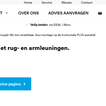
Home
Service
Nieuws
Contact
T
OVER ONS
ADVIES AANVRAGEN
Veilig betalen
via iDEAL | Wero
AFELS
DOUCHEZITTINGEN
n hoogte 195 mm verstelbaar. Voor montage op de horizontale PLUS wandrail
ANCARDS
RUGSTEUN
SCHOONTAFELS
TOILETSTEUNEN
Met rug- en armleuningen.
WANDRAIL
WASTAFEL AANPASSINGEN
vice pagina