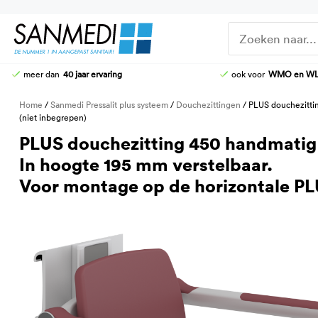
Ga
naar
de
inhoud
meer dan
40 jaar ervaring
ook voor
WMO en W
DOUCHE-WC
DOUCHEZITTINGEN
Home
/
Sanmedi Pressalit plus systeem
/
Douchezittingen
/ PLUS douchezittin
HOOG-LAAG TOILETTEN
KRANEN
(niet inbegrepen)
STOMATOILETTAFEL
DOUCHE-BRANCARDS
PLUS douchezitting 450 handmatig i
AANGEPASTE CLOSETZITTINGEN
In hoogte 195 mm verstelbaar.
TOILETBEUGELS
Voor montage op de horizontale PL