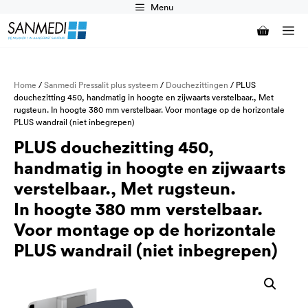
Ga
Menu
naar
M
de
inhoud
Home
/
Sanmedi Pressalit plus systeem
/
Douchezittingen
/ PLUS
douchezitting 450, handmatig in hoogte en zijwaarts verstelbaar., Met
rugsteun. In hoogte 380 mm verstelbaar. Voor montage op de horizontale
PLUS wandrail (niet inbegrepen)
PLUS douchezitting 450,
handmatig in hoogte en zijwaarts
verstelbaar., Met rugsteun.
In hoogte 380 mm verstelbaar.
Voor montage op de horizontale
PLUS wandrail (niet inbegrepen)