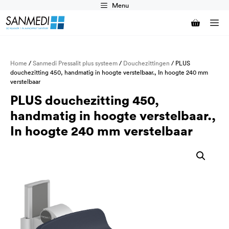
Ga
Menu
naar
M
de
inhoud
Home
/
Sanmedi Pressalit plus systeem
/
Douchezittingen
/ PLUS
douchezitting 450, handmatig in hoogte verstelbaar., In hoogte 240 mm
verstelbaar
PLUS douchezitting 450,
handmatig in hoogte verstelbaar.,
In hoogte 240 mm verstelbaar