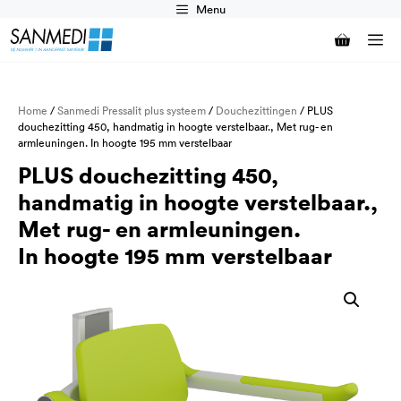
Ga
Menu
naar
M
de
inhoud
Home
/
Sanmedi Pressalit plus systeem
/
Douchezittingen
/ PLUS
douchezitting 450, handmatig in hoogte verstelbaar., Met rug- en
armleuningen. In hoogte 195 mm verstelbaar
PLUS douchezitting 450,
handmatig in hoogte verstelbaar.,
Met rug- en armleuningen.
In hoogte 195 mm verstelbaar