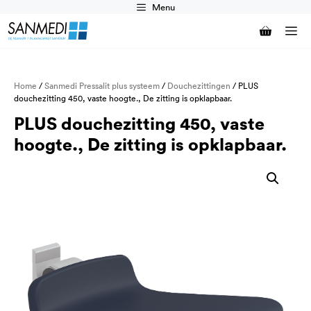
Ga
Menu
naar
M
de
inhoud
Home
/
Sanmedi Pressalit plus systeem
/
Douchezittingen
/ PLUS
douchezitting 450, vaste hoogte., De zitting is opklapbaar.
PLUS douchezitting 450, vaste
hoogte., De zitting is opklapbaar.