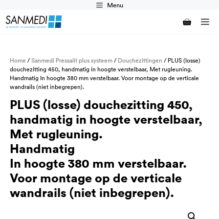
Ga
Menu
naar
M
de
inhoud
Home
/
Sanmedi Pressalit plus systeem
/
Douchezittingen
/ PLUS (losse)
douchezitting 450, handmatig in hoogte verstelbaar, Met rugleuning.
Handmatig In hoogte 380 mm verstelbaar. Voor montage op de verticale
wandrails (niet inbegrepen).
PLUS (losse) douchezitting 450,
handmatig in hoogte verstelbaar,
Met rugleuning.
Handmatig
In hoogte 380 mm verstelbaar.
Voor montage op de verticale
wandrails (niet inbegrepen).