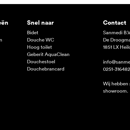
eën
Snel naar
Contact
Bidet
Sanmedi B.V
n
Douche WC
De Droogmak
n
Hoog toilet
1851 LX Heil
Geberit AquaClean
Douchestoel
info@sanme
Douchebrancard
0251-31648
Wij hebben
showroom.