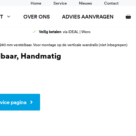
Home
Service
Nieuws
Contact
T
OVER ONS
ADVIES AANVRAGEN
Veilig betalen
via iDEAL | Wero
AFELS
DOUCHEZITTINGEN
240 mm verstelbaar. Voor montage op de verticale wandrails (niet inbegrepen)
ANCARDS
RUGSTEUN
elbaar, Handmatig
SCHOONTAFELS
TOILETSTEUNEN
WANDRAIL
WASTAFEL AANPASSINGEN
vice pagina