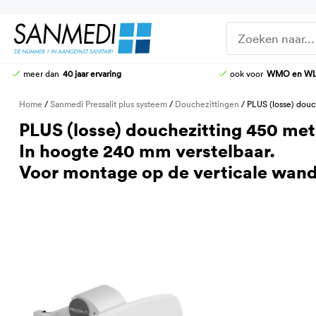
Ga
naar
de
inhoud
meer dan
40 jaar ervaring
ook voor
WMO en W
DOUCHE-WC
DOUCHEZITTINGEN
Home
/
Sanmedi Pressalit plus systeem
/
Douchezittingen
/ PLUS (losse) douc
HOOG-LAAG TOILETTEN
KRANEN
PLUS (losse) douchezitting 450 me
STOMATOILETTAFEL
DOUCHE-BRANCARDS
In hoogte 240 mm verstelbaar.
AANGEPASTE CLOSETZITTINGEN
Voor montage op de verticale wandr
TOILETBEUGELS