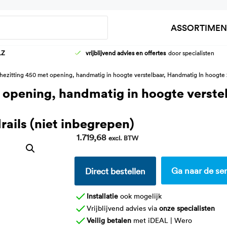
Zoeken
ASSORTIMEN
LZ
vrijblijvend advies en offertes
door specialisten
HOOG-LAAG WASTAFELFRAMES
AANKLEEDT
hezitting 450 met opening, handmatig in hoogte verstelbaar, Handmatig In hoogte 
KRANEN
DOUCHEBR
t opening, handmatig in hoogte verst
WASTAFELS
KINDER VER
ails (niet inbegrepen)
1.719,68
excl. BTW
Ga naar de ser
Direct bestellen
Installatie
ook mogelijk
Vrijblijvend advies via
onze specialisten
Veilig betalen
met iDEAL | Wero