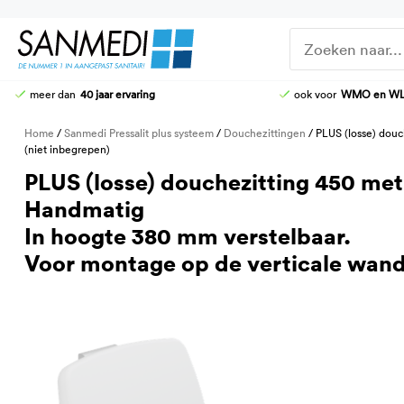
Ga
naar
de
inhoud
meer dan
40 jaar ervaring
ook voor
WMO en W
DOUCHE-WC
DOUCHEZITTINGEN
Home
/
Sanmedi Pressalit plus systeem
/
Douchezittingen
/ PLUS (losse) douc
HOOG-LAAG TOILETTEN
KRANEN
(niet inbegrepen)
STOMATOILETTAFEL
DOUCHE-BRANCARDS
PLUS (losse) douchezitting 450 met
AANGEPASTE CLOSETZITTINGEN
Handmatig
TOILETBEUGELS
In hoogte 380 mm verstelbaar.
Voor montage op de verticale wandr