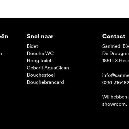
eën
Snel naar
Contact
Bidet
Sanmedi B.V
n
Douche WC
De Droogmak
n
Hoog toilet
1851 LX Heil
Geberit AquaClean
Douchestoel
info@sanme
Douchebrancard
0251-31648
Wij hebben
showroom.