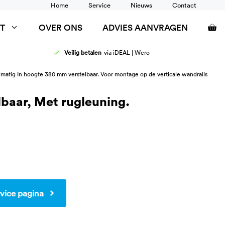
Home
Service
Nieuws
Contact
T
OVER ONS
ADVIES AANVRAGEN
Veilig betalen
via iDEAL | Wero
AFELS
DOUCHEZITTINGEN
matig In hoogte 380 mm verstelbaar. Voor montage op de verticale wandrails
ANCARDS
RUGSTEUN
SCHOONTAFELS
TOILETSTEUNEN
lbaar, Met rugleuning.
WANDRAIL
WASTAFEL AANPASSINGEN
vice pagina