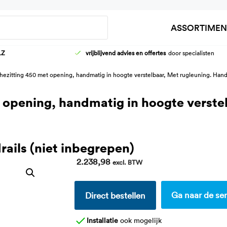
Zoeken
ASSORTIMEN
LZ
vrijblijvend advies en offertes
door specialisten
HOOG-LAAG WASTAFELFRAMES
AANKLEEDT
hezitting 450 met opening, handmatig in hoogte verstelbaar, Met rugleuning. Hand
KRANEN
DOUCHEBR
WASTAFELS
KINDER VER
 opening, handmatig in hoogte verste
ails (niet inbegrepen)
2.238,98
excl. BTW
Ga naar de ser
Direct bestellen
Installatie
ook mogelijk