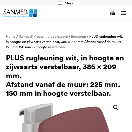
Ga
Menu
naar
M
de
inhoud
Home
/
Sanmedi Pressalit plus systeem
/
Rugsteun
/ PLUS rugleuning wit,
in hoogte en zijwaarts verstelbaar, 385 x 209 mm.Afstand vanaf de muur:
225 mm.150 mm in hoogte verstelbaar.
PLUS rugleuning wit, in hoogte en
zijwaarts verstelbaar, 385 x 209
mm.
Afstand vanaf de muur: 225 mm.
150 mm in hoogte verstelbaar.