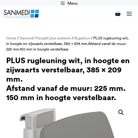
Ga
Menu
naar
M
de
inhoud
Home
/
Sanmedi Pressalit plus systeem
/
Rugsteun
/ PLUS rugleuning wit,
in hoogte en zijwaarts verstelbaar, 385 x 209 mm.Afstand vanaf de muur:
225 mm.150 mm in hoogte verstelbaar.
PLUS rugleuning wit, in hoogte en
zijwaarts verstelbaar, 385 x 209
mm.
Afstand vanaf de muur: 225 mm.
150 mm in hoogte verstelbaar.