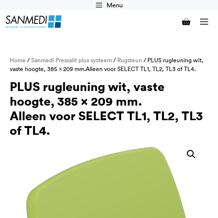
Ga
Menu
naar
M
de
inhoud
Home
/
Sanmedi Pressalit plus systeem
/
Rugsteun
/ PLUS rugleuning wit,
vaste hoogte, 385 x 209 mm.Alleen voor SELECT TL1, TL2, TL3 of TL4.
PLUS rugleuning wit, vaste
hoogte, 385 x 209 mm.
Alleen voor SELECT TL1, TL2, TL3
of TL4.