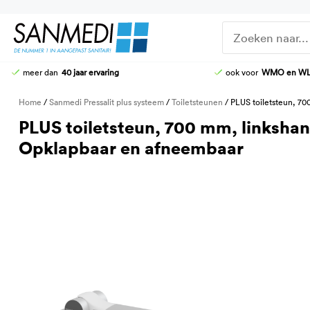
Ga
naar
de
inhoud
meer dan
40 jaar ervaring
ook voor
WMO en W
DOUCHE-WC
DOUCHEZITTINGEN
Home
/
Sanmedi Pressalit plus systeem
/
Toiletsteunen
/ PLUS toiletsteun, 70
HOOG-LAAG TOILETTEN
KRANEN
PLUS toiletsteun, 700 mm, linkshan
STOMATOILETTAFEL
DOUCHE-BRANCARDS
Opklapbaar en afneembaar
AANGEPASTE CLOSETZITTINGEN
TOILETBEUGELS