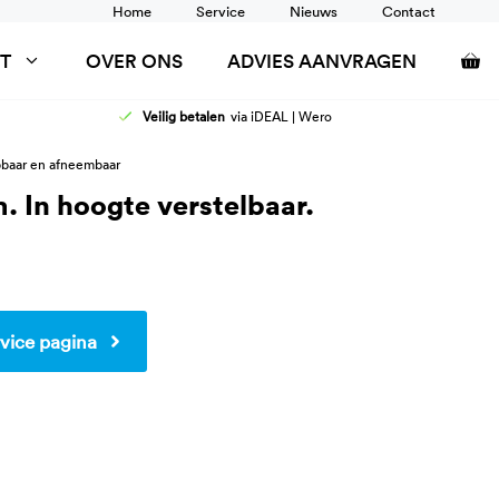
Home
Service
Nieuws
Contact
T
OVER ONS
ADVIES AANVRAGEN
Veilig betalen
via iDEAL | Wero
AFELS
DOUCHEZITTINGEN
apbaar en afneembaar
ANCARDS
RUGSTEUN
. In hoogte verstelbaar.
SCHOONTAFELS
TOILETSTEUNEN
WANDRAIL
WASTAFEL AANPASSINGEN
vice pagina