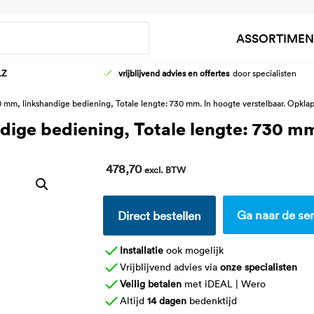
Zoeken
ASSORTIMEN
LZ
vrijblijvend advies en offertes
door specialisten
HOOG-LAAG WASTAFELFRAMES
AANKLEEDT
0 mm, linkshandige bediening, Totale lengte: 730 mm. In hoogte verstelbaar. Opkl
KRANEN
DOUCHEBR
dige bediening, Totale lengte: 730 mm
WASTAFELS
KINDER VER
478,70
excl. BTW
Ga naar de ser
Direct bestellen
Installatie
ook mogelijk
Vrijblijvend advies via
onze specialisten
Veilig betalen
met iDEAL | Wero
Altijd
14 dagen
bedenktijd