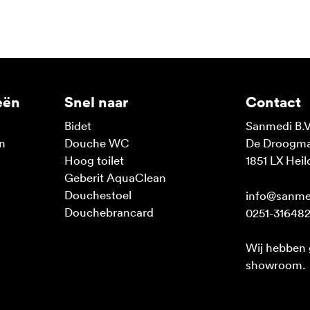
eën
Snel naar
Contact
Bidet
Sanmedi B.V
n
Douche WC
De Droogmak
n
Hoog toilet
1851 LX Heil
Geberit AquaClean
Douchestoel
info@sanme
Douchebrancard
0251-31648
Wij hebben
showroom.