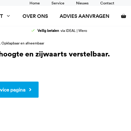
Home
Service
Nieuws
Contact
T
OVER ONS
ADVIES AANVRAGEN
Veilig betalen
via iDEAL | Wero
AFELS
DOUCHEZITTINGEN
r. Opklapbaar en afneembaar
ANCARDS
RUGSTEUN
oogte en zijwaarts verstelbaar.
SCHOONTAFELS
TOILETSTEUNEN
WANDRAIL
WASTAFEL AANPASSINGEN
vice pagina