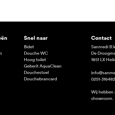
eën
Snel naar
Contact
Bidet
Sanmedi B.V
n
Douche WC
De Droogmak
n
Hoog toilet
1851 LX Heil
Geberit AquaClean
Douchestoel
info@sanme
Douchebrancard
0251-31648
Wij hebben
showroom.