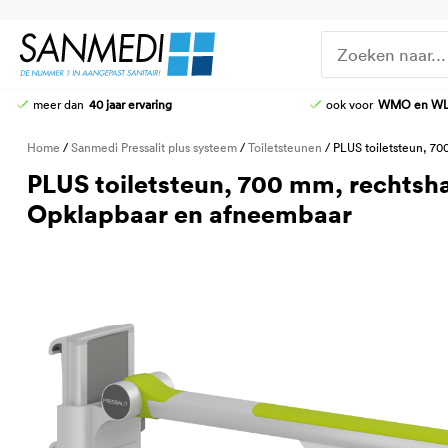
Ga
naar
de
inhoud
meer dan
40 jaar ervaring
ook voor
WMO en W
DOUCHE-WC
DOUCHEZITTINGEN
Home
/
Sanmedi Pressalit plus systeem
/
Toiletsteunen
/ PLUS toiletsteun, 70
HOOG-LAAG TOILETTEN
KRANEN
PLUS toiletsteun, 700 mm, rechtsha
STOMATOILETTAFEL
DOUCHE-BRANCARDS
Opklapbaar en afneembaar
AANGEPASTE CLOSETZITTINGEN
TOILETBEUGELS