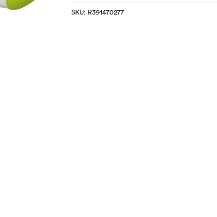
SKU:
R391470277