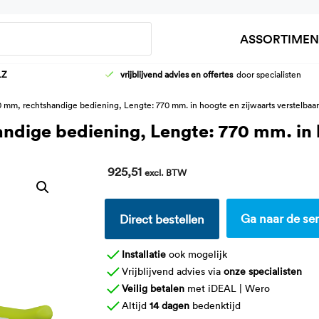
Zoeken
ASSORTIMEN
LZ
vrijblijvend advies en offertes
door specialisten
HOOG-LAAG WASTAFELFRAMES
AANKLEEDT
0 mm, rechtshandige bediening, Lengte: 770 mm. in hoogte en zijwaarts verstelbaa
KRANEN
DOUCHEBR
ndige bediening, Lengte: 770 mm. in h
WASTAFELS
KINDER VER
925,51
excl. BTW
Ga naar de ser
Direct bestellen
Installatie
ook mogelijk
Vrijblijvend advies via
onze specialisten
Veilig betalen
met iDEAL | Wero
Altijd
14 dagen
bedenktijd