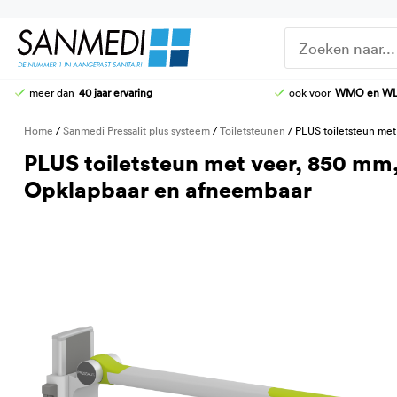
Ga
naar
de
inhoud
meer dan
40 jaar ervaring
ook voor
WMO en W
DOUCHE-WC
DOUCHEZITTINGEN
Home
/
Sanmedi Pressalit plus systeem
/
Toiletsteunen
/ PLUS toiletsteun met
HOOG-LAAG TOILETTEN
KRANEN
PLUS toiletsteun met veer, 850 mm,
STOMATOILETTAFEL
DOUCHE-BRANCARDS
Opklapbaar en afneembaar
AANGEPASTE CLOSETZITTINGEN
TOILETBEUGELS