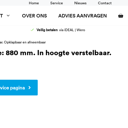
Home
Service
Nieuws
Contact
T
OVER ONS
ADVIES AANVRAGEN
Veilig betalen
via iDEAL | Wero
AFELS
DOUCHEZITTINGEN
aar. Opklapbaar en afneembaar
ANCARDS
RUGSTEUN
e: 880 mm. In hoogte verstelbaar.
SCHOONTAFELS
TOILETSTEUNEN
WANDRAIL
WASTAFEL AANPASSINGEN
vice pagina