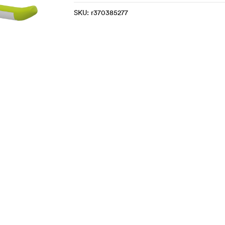
SKU:
r370385277