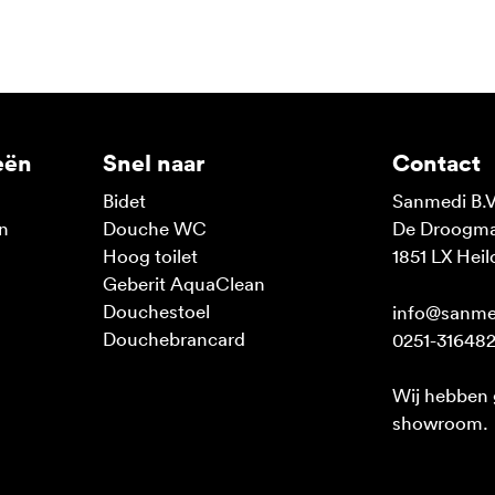
eën
Snel naar
Contact
Bidet
Sanmedi B.V
n
Douche WC
De Droogmak
n
Hoog toilet
1851 LX Heil
Geberit AquaClean
Douchestoel
info@sanme
Douchebrancard
0251-31648
Wij hebben
showroom.