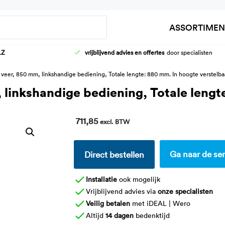
Zoeken
ASSORTIMEN
LZ
vrijblijvend advies en offertes
door specialisten
HOOG-LAAG WASTAFELFRAMES
AANKLEEDT
 veer, 850 mm, linkshandige bediening, Totale lengte: 880 mm. In hoogte verstelb
KRANEN
DOUCHEBR
 linkshandige bediening, Totale lengt
WASTAFELS
KINDER VER
711,85
excl. BTW
Ga naar de ser
Direct bestellen
Installatie
ook mogelijk
Vrijblijvend advies via
onze specialisten
Veilig betalen
met iDEAL | Wero
Altijd
14 dagen
bedenktijd