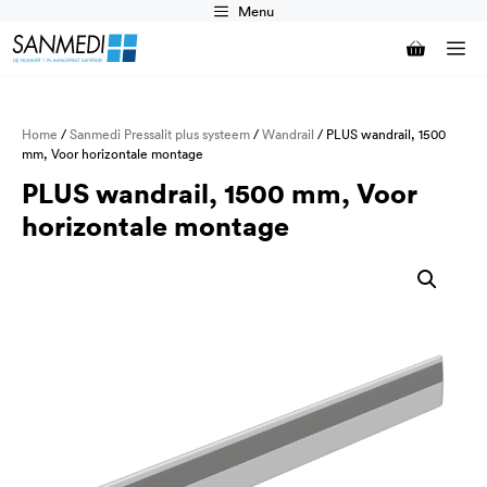
Ga
Menu
naar
M
de
inhoud
Home
/
Sanmedi Pressalit plus systeem
/
Wandrail
/ PLUS wandrail, 1500
mm, Voor horizontale montage
PLUS wandrail, 1500 mm, Voor
horizontale montage