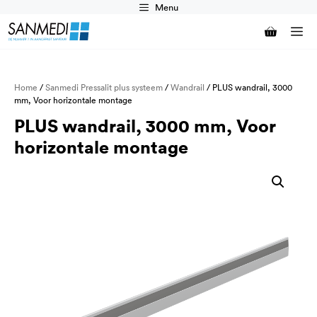
Ga
Menu
naar
M
de
inhoud
Home
/
Sanmedi Pressalit plus systeem
/
Wandrail
/ PLUS wandrail, 3000
mm, Voor horizontale montage
PLUS wandrail, 3000 mm, Voor
horizontale montage