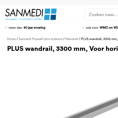
Ga
naar
de
inhoud
meer dan
40 jaar ervaring
ook voor
WMO en W
DOUCHE-WC
DOUCHEZITTINGEN
Home
/
Sanmedi Pressalit plus systeem
/
Wandrail
/ PLUS wandrail, 3300 mm,
HOOG-LAAG TOILETTEN
KRANEN
PLUS wandrail, 3300 mm, Voor hor
STOMATOILETTAFEL
DOUCHE-BRANCARDS
AANGEPASTE CLOSETZITTINGEN
TOILETBEUGELS