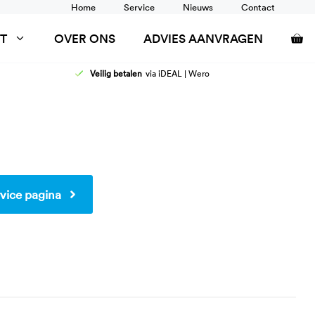
Home
Service
Nieuws
Contact
T
OVER ONS
ADVIES AANVRAGEN
Veilig betalen
via iDEAL | Wero
AFELS
DOUCHEZITTINGEN
ANCARDS
RUGSTEUN
SCHOONTAFELS
TOILETSTEUNEN
WANDRAIL
WASTAFEL AANPASSINGEN
vice pagina