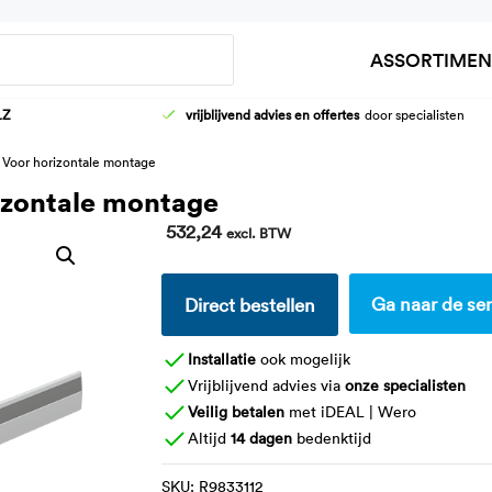
Zoeken
ASSORTIMEN
LZ
vrijblijvend advies en offertes
door specialisten
HOOG-LAAG WASTAFELFRAMES
AANKLEEDT
 Voor horizontale montage
KRANEN
DOUCHEBR
izontale montage
WASTAFELS
KINDER VER
532,24
excl. BTW
Ga naar de ser
Direct bestellen
Installatie
ook mogelijk
Vrijblijvend advies via
onze specialisten
Veilig betalen
met iDEAL | Wero
Altijd
14 dagen
bedenktijd
SKU:
R9833112