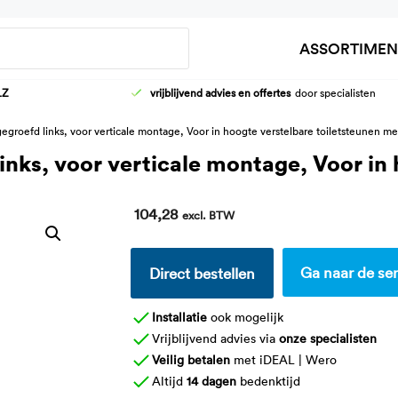
Zoeken
ASSORTIMEN
LZ
vrijblijvend advies en offertes
door specialisten
HOOG-LAAG WASTAFELFRAMES
AANKLEEDT
groefd links, voor verticale montage, Voor in hoogte verstelbare toiletsteunen me
KRANEN
DOUCHEBR
nks, voor verticale montage, Voor in 
WASTAFELS
KINDER VER
104,28
excl. BTW
Ga naar de ser
Direct bestellen
Installatie
ook mogelijk
Vrijblijvend advies via
onze specialisten
Veilig betalen
met iDEAL | Wero
Altijd
14 dagen
bedenktijd