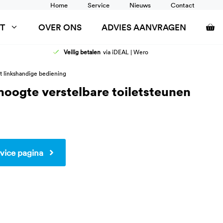
Home
Service
Nieuws
Contact
T
OVER ONS
ADVIES AANVRAGEN
Veilig betalen
via iDEAL | Wero
AFELS
DOUCHEZITTINGEN
t linkshandige bediening
ANCARDS
RUGSTEUN
hoogte verstelbare toiletsteunen
SCHOONTAFELS
TOILETSTEUNEN
WANDRAIL
WASTAFEL AANPASSINGEN
vice pagina