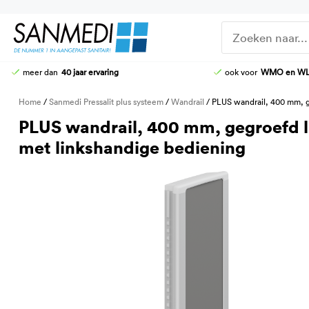
Ga
naar
de
inhoud
meer dan
40 jaar ervaring
ook voor
WMO en W
DOUCHE-WC
DOUCHEZITTINGEN
Home
/
Sanmedi Pressalit plus systeem
/
Wandrail
/ PLUS wandrail, 400 mm, ge
HOOG-LAAG TOILETTEN
KRANEN
PLUS wandrail, 400 mm, gegroefd li
STOMATOILETTAFEL
DOUCHE-BRANCARDS
met linkshandige bediening
AANGEPASTE CLOSETZITTINGEN
TOILETBEUGELS