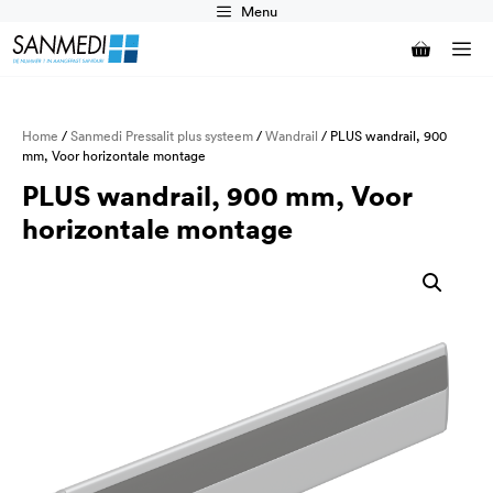
Ga
Menu
naar
M
de
inhoud
Home
/
Sanmedi Pressalit plus systeem
/
Wandrail
/ PLUS wandrail, 900
mm, Voor horizontale montage
PLUS wandrail, 900 mm, Voor
horizontale montage