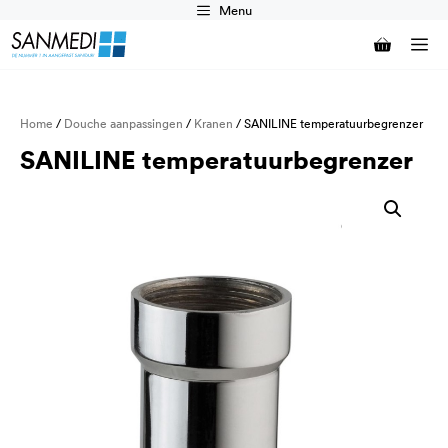
Ga
Menu
naar
M
de
inhoud
Home
/
Douche aanpassingen
/
Kranen
/ SANILINE temperatuurbegrenzer
SANILINE temperatuurbegrenzer