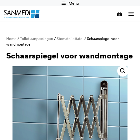
Ga
Menu
naar
M
de
inhoud
Home
/
Toilet aanpassingen
/
Stomatoilettafel
/ Schaarspiegel voor
wandmontage
Schaarspiegel voor wandmontage