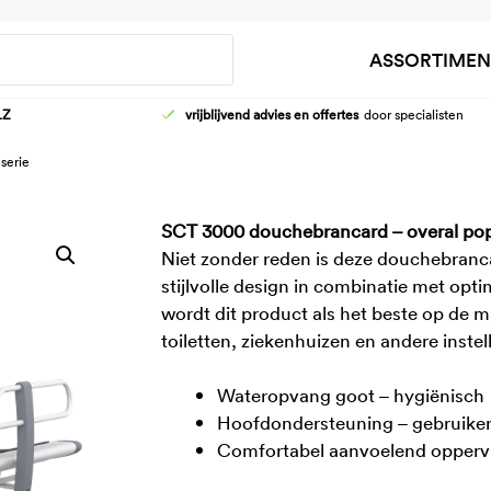
Zoeken
ASSORTIMEN
LZ
vrijblijvend advies en offertes
door specialisten
HOOG-LAAG WASTAFELFRAMES
AANKLEEDT
serie
KRANEN
DOUCHEBR
WASTAFELS
KINDER VER
SCT 3000 douchebrancard – overal pop
Niet zonder reden is deze douchebranca
stijlvolle design in combinatie met opt
wordt dit product als het beste op de
toiletten, ziekenhuizen en andere instel
Wateropvang goot – hygiënisch
Hoofdondersteuning – gebruikers
Comfortabel aanvoelend oppervla