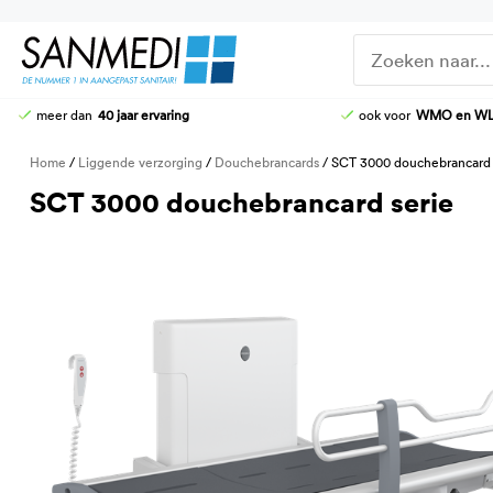
Ga
naar
de
inhoud
meer dan
40 jaar ervaring
ook voor
WMO en W
DOUCHE-WC
DOUCHEZITTINGEN
Home
/
Liggende verzorging
/
Douchebrancards
/ SCT 3000 douchebrancard 
HOOG-LAAG TOILETTEN
KRANEN
SCT 3000 douchebrancard serie
STOMATOILETTAFEL
DOUCHE-BRANCARDS
AANGEPASTE CLOSETZITTINGEN
TOILETBEUGELS