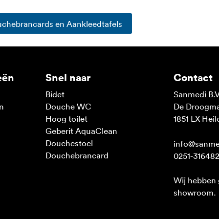
chebrancards en Aankleedtafels
eën
Snel naar
Contact
Bidet
Sanmedi B.V
n
Douche WC
De Droogmak
n
Hoog toilet
1851 LX Heil
Geberit AquaClean
Douchestoel
info@sanme
Douchebrancard
0251-31648
Wij hebben
showroom.