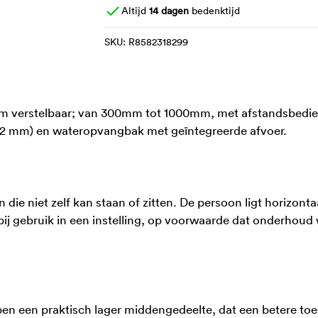
Altijd
14 dagen
bedenktijd
SKU:
R8582318299
m verstelbaar; van 300mm tot 1000mm, met afstandsbedie
(Ø32 mm) en wateropvangbak met geïntegreerde afvoer.
ie niet zelf kan staan of zitten. De persoon ligt horizontaa
bij gebruik in een instelling, op voorwaarde dat onderhoud 
en een praktisch lager middengedeelte, dat een betere to