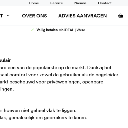
Home
Service
Nieuws
Contact
T
OVER ONS
ADVIES AANVRAGEN
Veilig betalen
via iDEAL | Wero
AFELS
DOUCHEZITTINGEN
ANCARDS
RUGSTEUN
SCHOONTAFELS
TOILETSTEUNEN
ulair
WANDRAIL
rd een van de populairste op de markt. Dankzij het
WASTAFEL AANPASSINGEN
imaal comfort voor zowel de gebruiker als de begeleider
 markt beschouwd voor privéwoningen, openbare
lingen.
 hoeven niet geheel vlak te liggen.
k, gemakkelijk om gebruikers te keren.