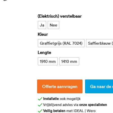
(Elektrisch) verstelbaar
Ja
Nee
Kleur
Graffietgrijs (RAL 7024)
Saffierblauw
Lengte
1910 mm
1410 mm
Offerte aanvragen
Ga naar de 
Installatie
ook mogelijk
Vrijblijvend advies via
onze specialisten
Veilig betalen
met iDEAL | Wero