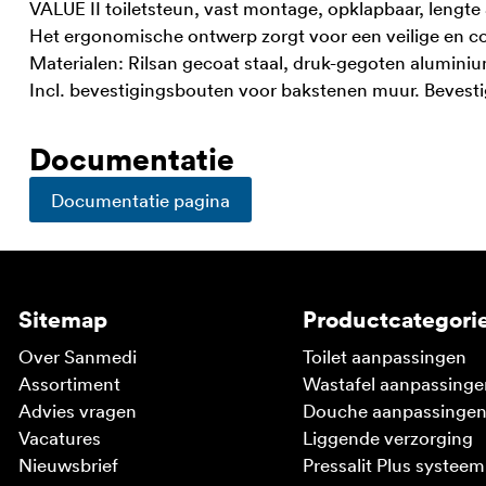
VALUE II toiletsteun, vast montage, opklapbaar, lengt
Het ergonomische ontwerp zorgt voor een veilige en co
Materialen: Rilsan gecoat staal, druk-gegoten aluminiu
Incl. bevestigingsbouten voor bakstenen muur. Bevesti
Documentatie
Documentatie pagina
Sitemap
Productcategori
Over Sanmedi
Toilet aanpassingen
Assortiment
Wastafel aanpassinge
Advies vragen
Douche aanpassinge
Vacatures
Liggende verzorging
Nieuwsbrief
Pressalit Plus systeem