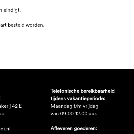
 eindigt.
part besteld worden.
Telefonische bereikbaarheid
.
tijdens vakantieperiode:
erij 42 E
Maandag t/m vrijdag
oo
van 09:00-12:00 uur.
Afleveren goederen:
di.nl