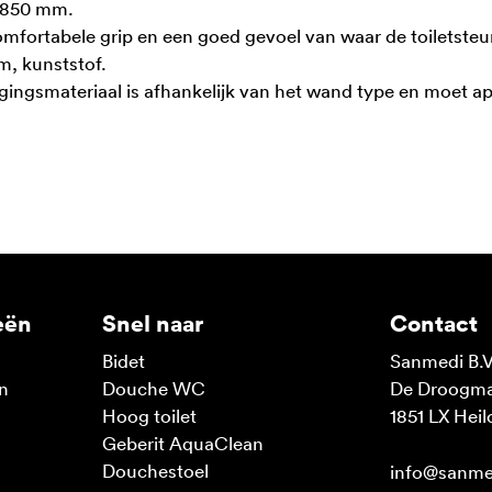
e 850 mm.
mfortabele grip en een goed gevoel van waar de toiletsteun
m, kunststof.
gingsmateriaal is afhankelijk van het wand type en moet a
eën
Snel naar
Contact
Bidet
Sanmedi B.V
n
Douche WC
De Droogmak
n
Hoog toilet
1851 LX Heil
Geberit AquaClean
Douchestoel
info@sanme