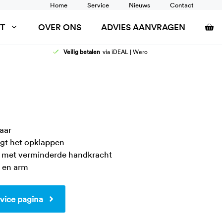
Home
Service
Nieuws
Contact
T
OVER ONS
ADVIES AANVRAGEN
Veilig betalen
via iDEAL | Wero
AFELS
DOUCHEZITTINGEN
ANCARDS
RUGSTEUN
SCHOONTAFELS
TOILETSTEUNEN
WANDRAIL
WASTAFEL AANPASSINGEN
aar
igt het opklappen
 met verminderde handkracht
 en arm
vice pagina