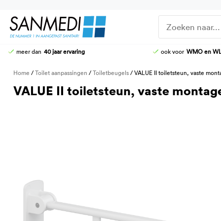
Ga
naar
de
inhoud
meer dan
40 jaar ervaring
ook voor
WMO en W
DOUCHE-WC
DOUCHEZITTINGEN
Home
/
Toilet aanpassingen
/
Toiletbeugels
/ VALUE II toiletsteun, vaste mon
HOOG-LAAG TOILETTEN
KRANEN
VALUE II toiletsteun, vaste montag
STOMATOILETTAFEL
DOUCHE-BRANCARDS
AANGEPASTE CLOSETZITTINGEN
TOILETBEUGELS