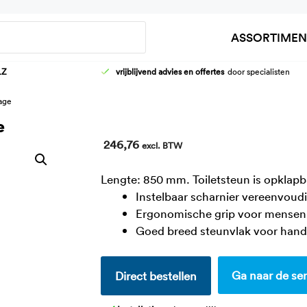
Zoeken
ASSORTIMEN
LZ
vrijblijvend advies en offertes
door specialisten
HOOG-LAAG WASTAFELFRAMES
AANKLEEDT
tage
KRANEN
DOUCHEBR
e
WASTAFELS
KINDER VER
246,76
excl. BTW
Lengte: 850 mm. Toiletsteun is opklapb
Instelbaar scharnier vereenvoud
Ergonomische grip voor mensen
Goed breed steunvlak voor hand
Ga naar de ser
Direct bestellen