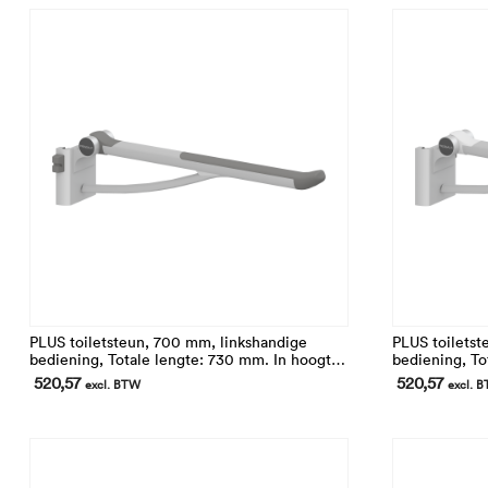
PLUS toiletsteun, 700 mm, linkshandige
PLUS toiletst
bediening, Totale lengte: 730 mm. In hoogte
bediening, To
verstelbaar. Opklapbaar en afneembaar
verstelbaar. 
520,57
520,57
excl. BTW
excl. 