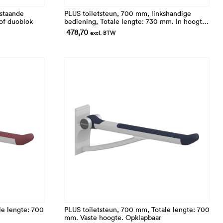
 staande
PLUS toiletsteun, 700 mm, linkshandige
of duoblok
bediening, Totale lengte: 730 mm. In hoogte
verstelbaar. Opklapbaar en afneembaar
478,70
excl. BTW
le lengte: 700
PLUS toiletsteun, 700 mm, Totale lengte: 700
mm. Vaste hoogte. Opklapbaar