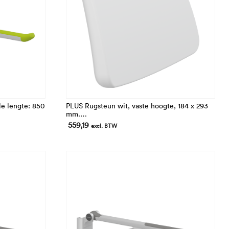
le lengte: 850
PLUS Rugsteun wit, vaste hoogte, 184 x 293
mm.
Afstand vanaf de muur: 107 mm
559,19
excl. BTW