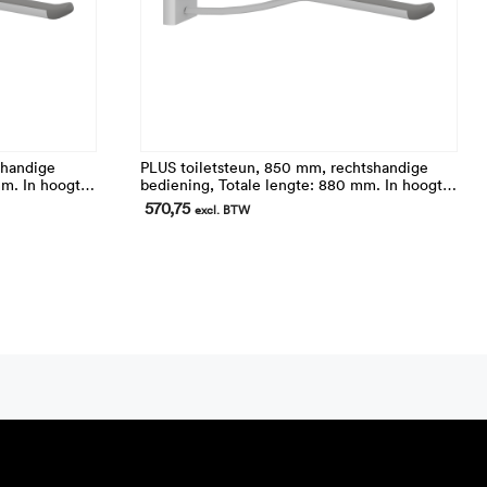
shandige
PLUS toiletsteun, 850 mm, rechtshandige
mm. In hoogte
bediening, Totale lengte: 880 mm. In hoogte
eembaar
verstelbaar. Opklapbaar en afneembaar
570,75
excl. BTW