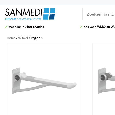
Ga
naar
de
inhoud
meer dan
40 jaar ervaring
ook voor
WMO en W
DOUCHE-WC
DOUCHEZITTINGEN
Home
/
Winkel
/ Pagina 3
HOOG-LAAG TOILETTEN
KRANEN
STOMATOILETTAFEL
DOUCHE-BRANCARDS
AANGEPASTE CLOSETZITTINGEN
TOILETBEUGELS