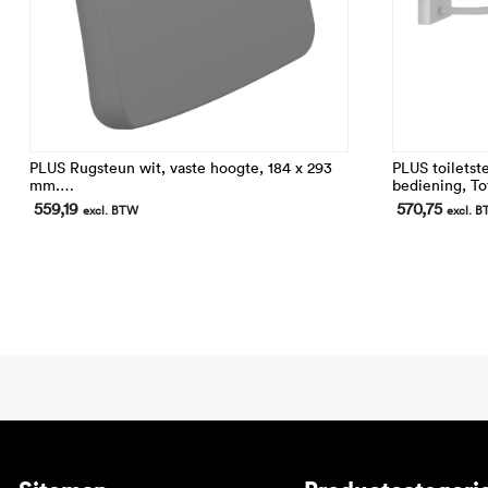
PLUS Rugsteun wit, vaste hoogte, 184 x 293
PLUS toiletst
mm.
bediening, To
Afstand vanaf de muur: 107 mm
verstelbaar. 
559,19
570,75
excl. BTW
excl. 