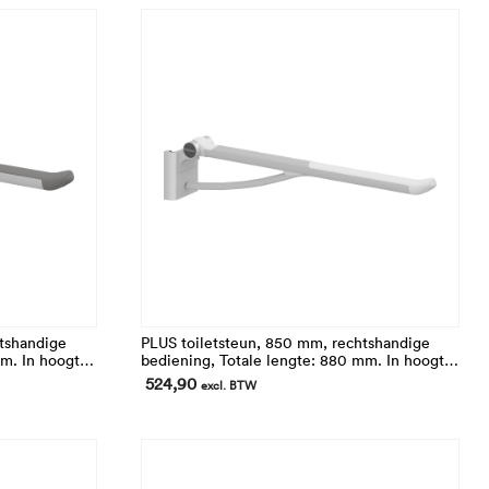
tshandige
PLUS toiletsteun, 850 mm, rechtshandige
mm. In hoogte
bediening, Totale lengte: 880 mm. In hoogte
eembaar
verstelbaar. Opklapbaar en afneembaar
524,90
excl. BTW