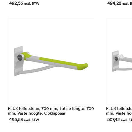
492,56
494,22
excl. BTW
excl.
PLUS toiletsteun, 700 mm, Totale lengte: 700
PLUS toiletst
mm. Vaste hoogte. Opklapbaar
mm. Vaste ho
495,53
507,42
excl. BTW
excl. 