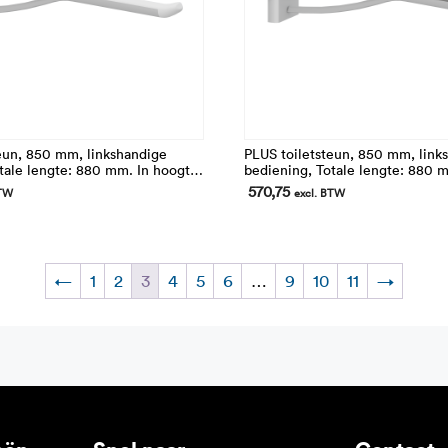
eun, 850 mm, linkshandige
PLUS toiletsteun, 850 mm, link
tale lengte: 880 mm. In hoogte
bediening, Totale lengte: 880 
Opklapbaar en afneembaar
verstelbaar. Opklapbaar en afn
570,75
BTW
excl. BTW
←
1
2
3
4
5
6
…
9
10
11
→