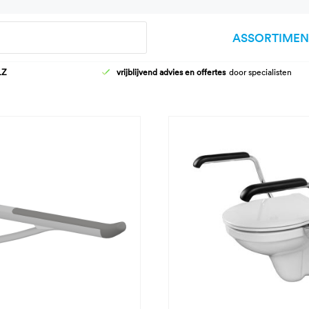
Zoeken
ASSORTIMEN
LZ
vrijblijvend advies en offertes
door specialisten
HOOG-LAAG WASTAFELFRAMES
AANKLEEDT
KRANEN
DOUCHEBR
WASTAFELS
KINDER VER