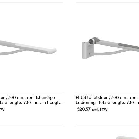
eun, 700 mm, rechtshandige
PLUS toiletsteun, 700 mm, rech
tale lengte: 730 mm. In hoogte
bediening, Totale lengte: 730 
Opklapbaar en afneembaar
verstelbaar. Opklapbaar en afn
520,57
BTW
excl. BTW