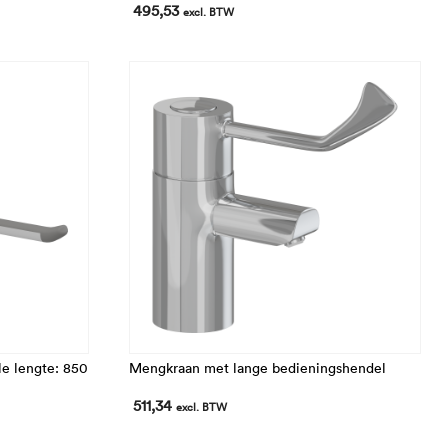
495,53
excl. BTW
le lengte: 850
Mengkraan met lange bedieningshendel
511,34
excl. BTW