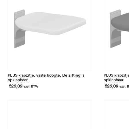
PLUS klapzitje, vaste hoogte, De zitting is
PLUS klapzitje
opklapbaar.
opklapbaar.
526,09
526,09
excl. BTW
excl.