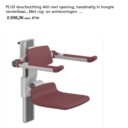
PLUS douchezitting 450 met opening, handmatig in hoogte
verstelbaar., Met rug- en armleuningen.
In hoogte 195 mm verstelbaar.
2.958,36
excl. BTW