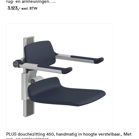
rug- en armleuningen.
In hoogte 195 mm verstelbaar
3.123,-
excl. BTW
PLUS douchezitting 450, handmatig in hoogte verstelbaar., Met
rug- en armleuningen.