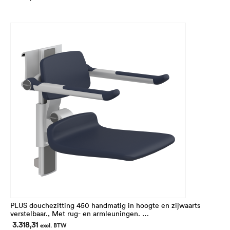
Voor montage op de horizontale PLUS wandrail (niet
inbegrepen)
PLUS douchezitting 450 handmatig in hoogte en zijwaarts
verstelbaar., Met rug- en armleuningen.
In hoogte 195 mm verstelbaar.
3.318,31
excl. BTW
Voor montage op de horizontale PLUS wandrail (niet