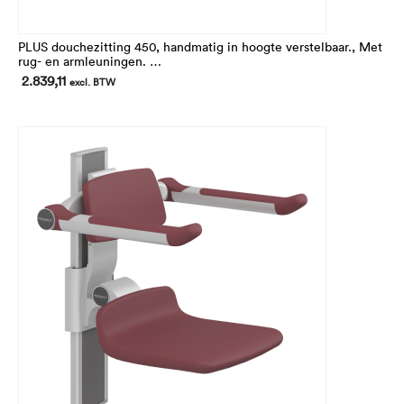
PLUS douchezitting 450, handmatig in hoogte verstelbaar., Met
rug- en armleuningen.
In hoogte 195 mm verstelbaar
2.839,11
excl. BTW