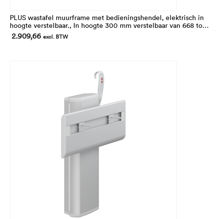
PLUS wastafel muurframe met bedieningshendel, elektrisch in
hoogte verstelbaar., In hoogte 300 mm verstelbaar van 668 tot
968 mm. VoorMATRIX SMALL en CURVE/CURVE ll wastafels.
2.909,66
excl. BTW