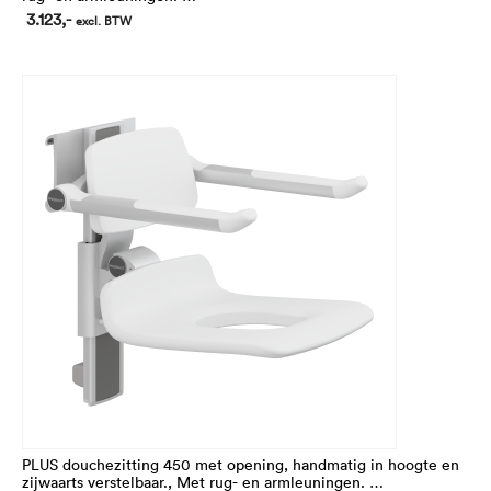
In hoogte 195 mm verstelbaar
3.123,-
excl. BTW
PLUS douchezitting 450 met opening, handmatig in hoogte en
zijwaarts verstelbaar., Met rug- en armleuningen.