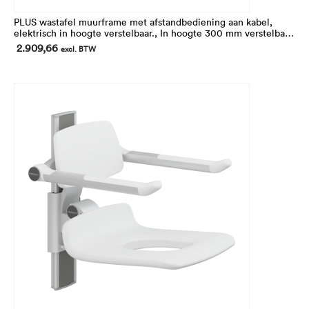
PLUS wastafel muurframe met afstandbediening aan kabel,
elektrisch in hoogte verstelbaar., In hoogte 300 mm verstelbaar
van 668 tot 968 mm. Voor MATRIX SMALL en CURVE/CURVE ll
2.909,66
excl. BTW
wastafels