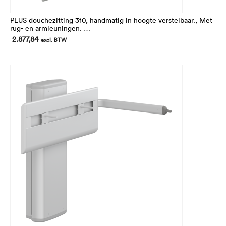
PLUS douchezitting 310, handmatig in hoogte verstelbaar., Met
rug- en armleuningen.
In hoogte 250 mm verstelbaar. Zitting en armleuningen zijn
2.877,84
excl. BTW
opklapbaar.