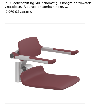
PLUS douchezitting 310, handmatig in hoogte en zijwaarts
verstelbaar., Met rug- en armleuningen.
In hoogte 250 mm verstelbaar.
2.976,92
excl. BTW
Voor montage op de horizontale PLUS wandrails (niet
inbegrepen)