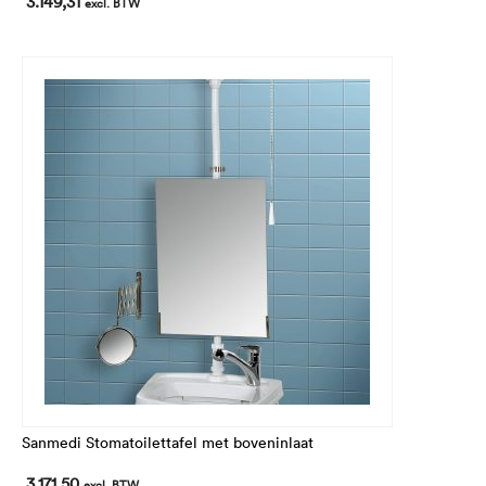
3.149,31
excl. BTW
SMALL en CURVE/CURVE ll wastafels
Sanmedi Stomatoilettafel met boveninlaat
3.171,50
excl. BTW