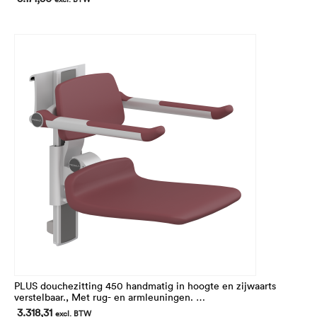
PLUS douchezitting 450 handmatig in hoogte en zijwaarts
verstelbaar., Met rug- en armleuningen.
In hoogte 195 mm verstelbaar.
3.318,31
excl. BTW