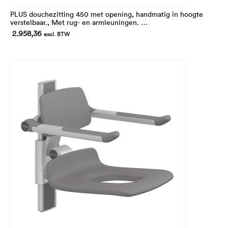
PLUS douchezitting 450 met opening, handmatig in hoogte
verstelbaar., Met rug- en armleuningen.
In hoogte 195 mm verstelbaar.
2.958,36
excl. BTW