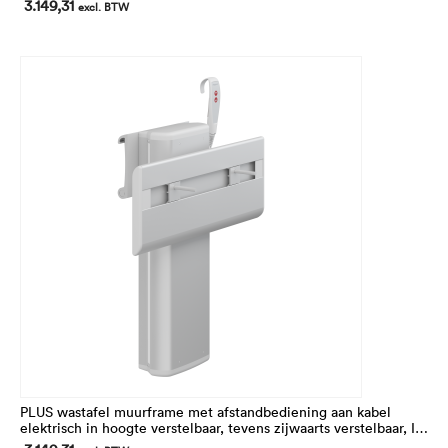
3.149,31
excl. BTW
MATRIX SMALL wastafels
PLUS wastafel muurframe met afstandbediening aan kabel
elektrisch in hoogte verstelbaar, tevens zijwaarts verstelbaar, In
hoogte 300 mm verstelbaar van 668 tot 968 mm. Voor MATRIX