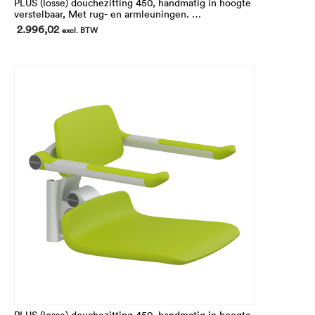
PLUS (losse) douchezitting 450, handmatig in hoogte
verstelbaar, Met rug- en armleuningen.
Handmatig
2.996,02
excl. BTW
In hoogte 195 mm verstelbaar.
Voor montage op de verticale wandrails (niet inbegrepen)
PLUS (losse) douchezitting 450, handmatig in hoogte