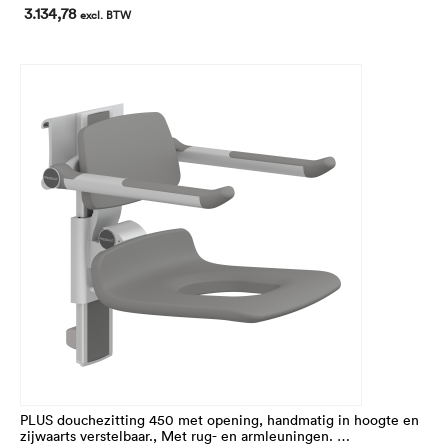
In hoogte 195 mm verstelbaar.
3.134,78
excl. BTW
Voor montage op de horizontale PLUS wandrail (niet
inbegrepen)
PLUS douchezitting 450 met opening, handmatig in hoogte en
zijwaarts verstelbaar., Met rug- en armleuningen.