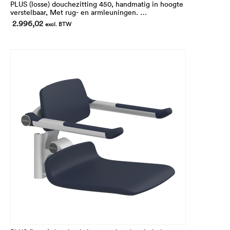
PLUS (losse) douchezitting 450, handmatig in hoogte
verstelbaar, Met rug- en armleuningen.
Handmatig
2.996,02
excl. BTW
In hoogte 195 mm verstelbaar.
Voor montage op de verticale wandrails (niet inbegrepen)