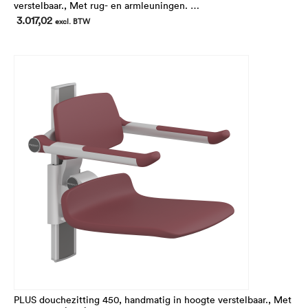
verstelbaar., Met rug- en armleuningen.
In hoogte 195 mm verstelbaar.
3.017,02
excl. BTW
Voor montage op de horizontale PLUS wandrail (niet
inbegrepen)
PLUS douchezitting 450, handmatig in hoogte verstelbaar., Met