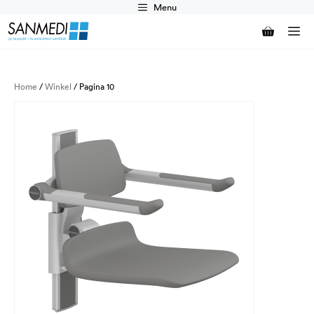
Ga
Menu
naar
M
de
inhoud
Home
/
Winkel
/ Pagina 10