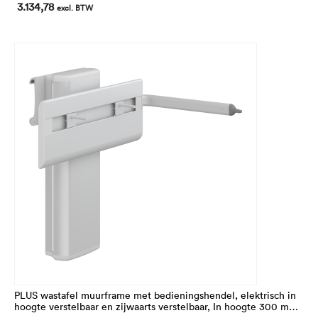
In hoogte 195 mm verstelbaar.
3.134,78
excl. BTW
Voor montage op de horizontale PLUS wandrail (niet
inbegrepen)
PLUS wastafel muurframe met bedieningshendel, elektrisch in
hoogte verstelbaar en zijwaarts verstelbaar, In hoogte 300 mm
verstelbaar van 668 tot 968 mm. Voor MATRIX CURVE en